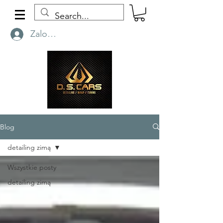
Zaloguj się
Blog
detailing zimą
Wszystkie posty
detailing zimą