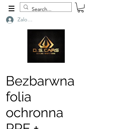
Zaloguj się
Bezbarwna
folia
ochronna
PPF +