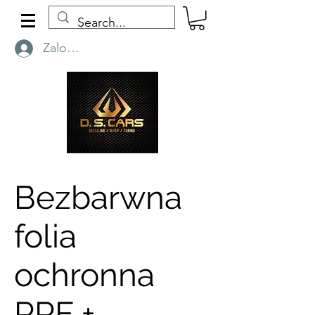
Zaloguj się
Bezbarwna
folia
ochronna
PPF +