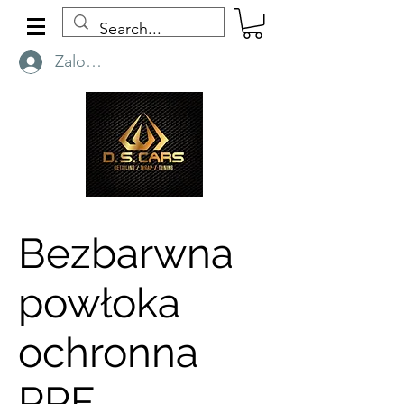
Zaloguj się
Bezbarwna
powłoka
ochronna
PPF