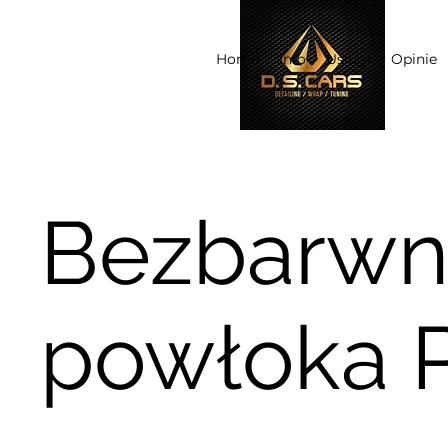
Home
Info
Usługi
Opinie
Bezbarwn
powłoka 