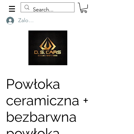
Zaloguj się
Powłoka
ceramiczna +
bezbarwna
powłoka