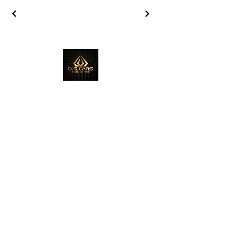
ADRES FIRMY
Ul. Sambora 12, 86-300 Grudziądz
GODZINY OTWARCIA
Odwiedź nas!
Czynne: pon. — pt.: 8:00 — 17:00
sobota: 9:00 — 16:00
niedziela: nieczynne
SOCIAL MEDIA