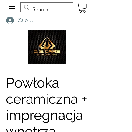
Zaloguj się
Powłoka
ceramiczna +
impregnacja
wnętrza