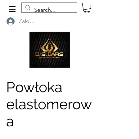
Zaloguj się
Powłoka
elastomerow
a