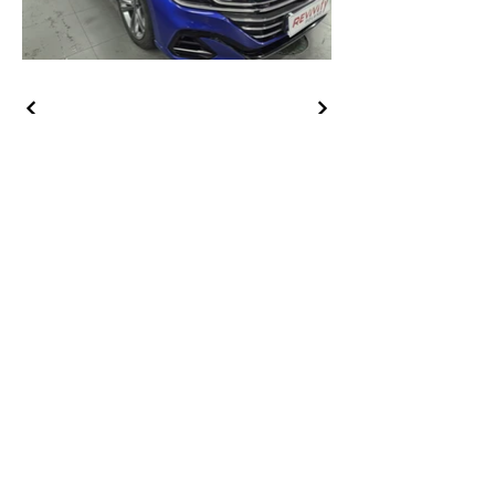
ADRES FIRMY
Ul. Sambora 12, 86-300 Grudziądz
GODZINY OTWARCIA
Odwiedź nas!
Czynne: pon. — pt.: 8:00 — 17:00
sobota: 9:00 — 16:00