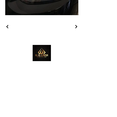
ADRES FIRMY
Ul. Sambora 12, 86-300 Grudziądz
GODZINY OTWARCIA
Odwiedź nas!
Czynne: pon. — pt.: 8:00 — 17:00
sobota: 9:00 — 16:00