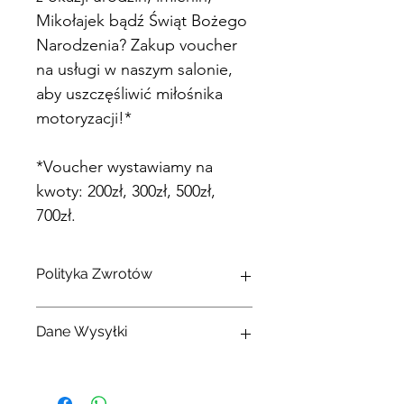
Mikołajek bądź Świąt Bożego 
Narodzenia? Zakup voucher 
na usługi w naszym salonie, 
aby uszczęśliwić miłośnika 
motoryzacji!*
*Voucher wystawiamy na 
kwoty: 200zł, 300zł, 500zł, 
700zł. 
Polityka Zwrotów
Voucher nie podlega zwrotowi 
Dane Wysyłki
środków lub wymianie. 
Voucher można odebrać osobiście w 
siedzibie naszej firmy, lub wybrać 