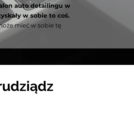
alon auto detailingu w
zyskały w sobie to coś.
może mieć w sobie tę
rudziądz
 auto detailingu w