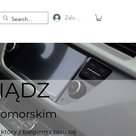
Zaloguj się
IĄDZ
pomorskim
tóry z biegiem czasu się