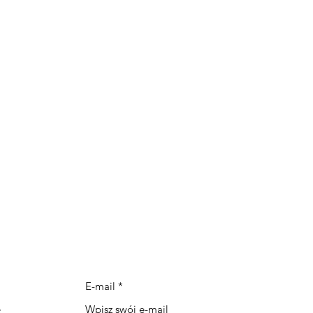
roduktów z
kt.
realizować
leceń z
E-mail