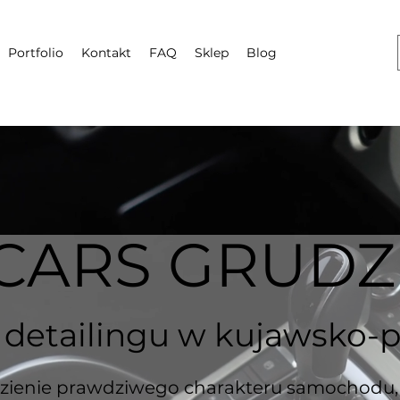
Portfolio
Kontakt
FAQ
Sklep
Blog
 CARS GR
UDZ
o detailingu w kujawsko
-
ezienie prawdziwego charakteru samochodu, k