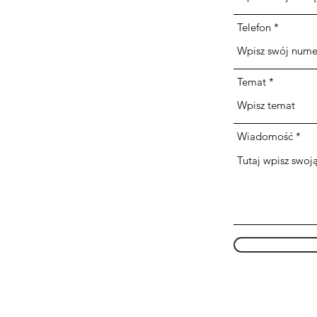
dz
Telefon
!
darosz71@o2.pl
Temat
Wiadomość