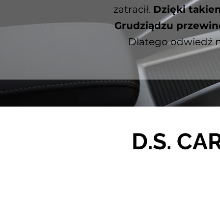
zatracił.
Dzięki takie
Grudziądzu przewinęł
Dlatego odwiedź n
D.S. CAR
Od czasu otwarcia