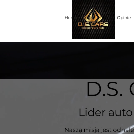
Home
Info
Usługi
Opinie
D.S.
Lider aut
Naszą misją jest odnal