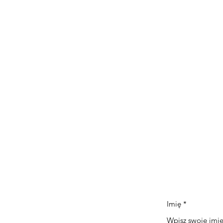
najwyższej półki
est wykonana za pomocą profesjonalnych p
ki gwarantujących trwałość oraz docelowy efe
rtfolio
lat działania D.S. Cars Grudziądz zdołaliśmy 
iej skomplikowanych, czy też nietypowych z
tailingu.
Imię