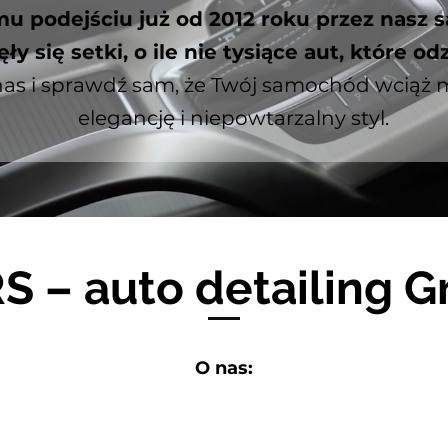
mu podejściu już od 2012 roku przez nasz s
y się setki, o ile nie tysiące aut, które od
as i sprawdź sam, że Twój samochód wciąż 
elegancję i niepowtarzalny styl.
S – auto detailing G
O nas:
 w 2012 roku cieszymy się pozycją lidera w branży