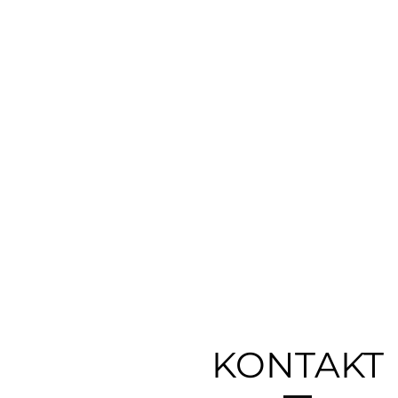
Materiały z 
Każda usługa j
najwyższej pół
Obszerne po
Przez ponad 10 
ogrom najbardz
zakresu auto de
KONTAKT