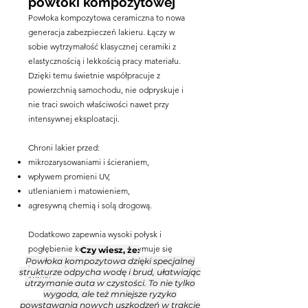
powłoki kompozytowej
Powłoka kompozytowa ceramiczna to nowa
generacja zabezpieczeń lakieru. Łączy w
sobie wytrzymałość klasycznej ceramiki z
elastycznością i lekkością pracy materiału.
Dzięki temu świetnie współpracuje z
powierzchnią samochodu, nie odpryskuje i
nie traci swoich właściwości nawet przy
intensywnej eksploatacji.
Chroni lakier przed:
mikrozarysowaniami i ścieraniem,
wpływem promieni UV,
utlenianiem i matowieniem,
agresywną chemią i solą drogową.
Dodatkowo zapewnia wysoki połysk i
pogłębienie koloru, które utrzymuje się
Czy wiesz, że:
Powłoka kompozytowa dzięki specjalnej
przez długi czas bez konieczności częstych
strukturze odpycha wodę i brud, ułatwiając
korekt.
utrzymanie auta w czystości. To nie tylko
wygoda, ale też mniejsze ryzyko
powstawania nowych uszkodzeń w trakcie