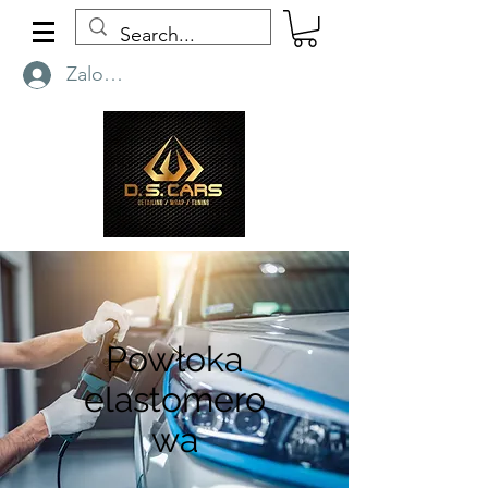
Zaloguj się
Powłoka
elastomero
wa