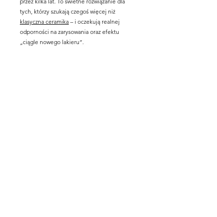
przez kilka lat. To świetne rozwiązanie dla
tych, którzy szukają czegoś więcej niż
klasyczna ceramika
– i oczekują realnej
odporności na zarysowania oraz efektu
„ciągle nowego lakieru”.
Powłoka grafenowa nie bez powodu została
nazwana prawdziwą innowacją na rynku auto
detailingu. Dzięki wyjątkowym
właściwościom cały czas zyskuje ona na
popularności i coraz częściej staje się
wyborem naszych klientów. Sprawdź nasze
dotychczasowe realizacje
i przekonaj się, że