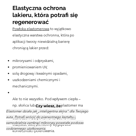
Elastyczna ochrona
lakieru, która potrafi się
regenerować
Powłoka elastomerowa
to wyjątkowo
elastyczna warstwa ochronna, która po
aplikacji tworzy niewidzialną barierę
chroniącą lakier przed:
mikrorysami i odpryskami,
promieniowaniem UV,
solą drogową i kwaśnymi opadami,
uszkodzeniami chemicznymi i
mechanicznymi.
Ale to nie wszystko. Pod wpływem ciepła –
np. słońca lub gorącej wody – elastomer ma
Czy wiesz, że:
Elastomer działa jak „inteligentna skóra” dla Twojego
zdolność do regeneracji drobnych
auta. Potrafi wrócić do pierwotnego kształtu i
uszkodzeń. Dzięki temu karoseria może
samodzielnie zamknąć mikrorysy powstałe podczas
odzyskać swój pierwotny wygląd bez
codziennego użytkowania.
konieczności polerowania.