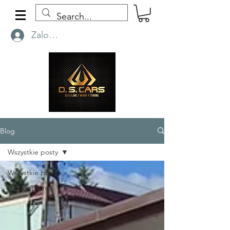
Zaloguj się
Blog
Wszystkie posty
Wszystkie posty
detailing zimą