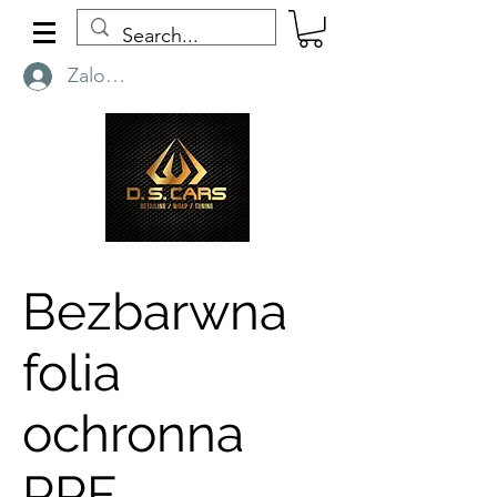
Zaloguj się
Bezbarwna
folia
ochronna
PPF