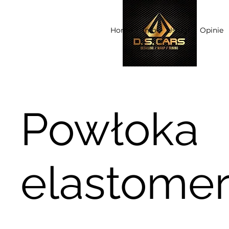
Home
Info
Usługi
Opinie
Powłoka
elastome