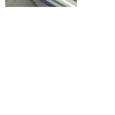
ADRES FIRMY
Ul. Sambora 12, 86-300 Grudziądz
GODZINY OTWARCIA
Odwiedź nas!