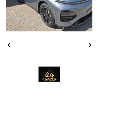
ADRES FIRMY
Ul. Sambora 12, 86-300 Grudziądz
GODZINY OTWARCIA
Odwiedź nas!