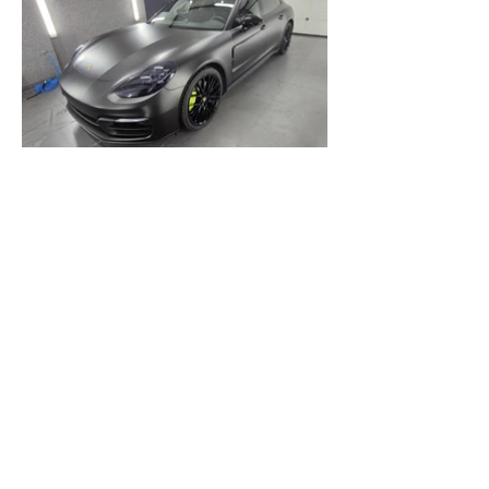
ADRES FIRMY
Ul. Sambora 12, 86-300 Grudziądz
GODZINY OTWARCIA