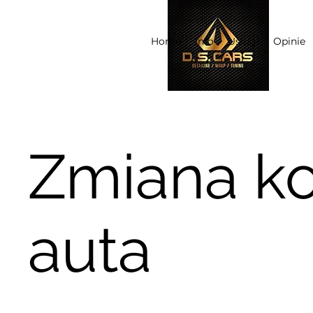
Home
Info
Usługi
Opinie
Zmiana ko
auta