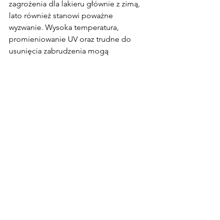
zagrożenia dla lakieru głównie z zimą, 
lato również stanowi poważne 
wyzwanie. Wysoka temperatura, 
promieniowanie UV oraz trudne do 
usunięcia zabrudzenia mogą 
stopniowo wpływać na wygląd 
samochodu.
Świadomość tych procesów pozwala 
lepiej zadbać o auto i skuteczniej 
chronić lakier przed skutkami 
codziennej ekspozycji na słońce. 
Dzięki temu samochód dłużej 
zachowuje swój kolor, połysk i 
atrakcyjny wygląd.
auto detailing Grudziądz
jak dbać o auto latem