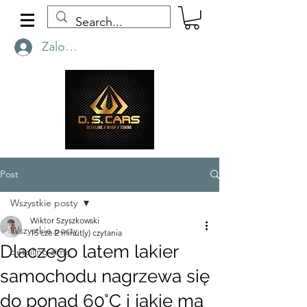
Zaloguj się
Post
Wszystkie posty
Wiktor Szyszkowski
Wszystkie posty
15 cze
2 minut(y) czytania
Dlaczego latem lakier
detailing zimą
samochodu nagrzewa się
do ponad 60°C i jakie ma