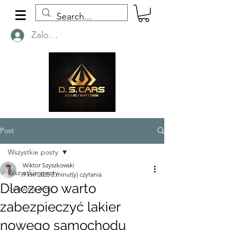
Zaloguj się
Post
Wszystkie posty
Wiktor Szyszkowski
Wszystkie posty
9 kwi 2025
2 minut(y) czytania
Dlaczego warto
detailing zimą
zabezpieczyć lakier
nowego samochodu