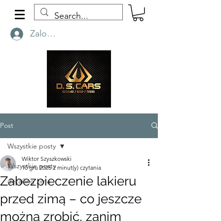
Zaloguj się
Post
Wszystkie posty
Wiktor Szyszkowski
Wszystkie posty
10 gru 2025
2 minut(y) czytania
Zabezpieczenie lakieru
detailing zimą
przed zimą – co jeszcze
można zrobić, zanim