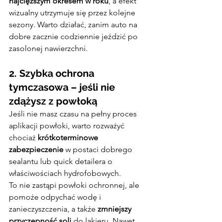
najcięższym okresem w roku
, a efekt 
wizualny utrzymuje się przez kolejne 
sezony. Warto działać, zanim auto na 
dobre zacznie codziennie jeździć po 
zasolonej nawierzchni.
2. Szybka ochrona 
tymczasowa – jeśli nie 
zdążysz z powłoką
Jeśli nie masz czasu na pełny proces 
aplikacji powłoki, warto rozważyć 
chociaż 
krótkoterminowe 
zabezpieczenie
 w postaci dobrego 
sealantu lub quick detailera o 
właściwościach hydrofobowych.
To nie zastąpi powłoki ochronnej, ale 
pomoże odpychać wodę i 
zanieczyszczenia, a także 
zmniejszy 
przyczepność soli
 do lakieru. Nawet 