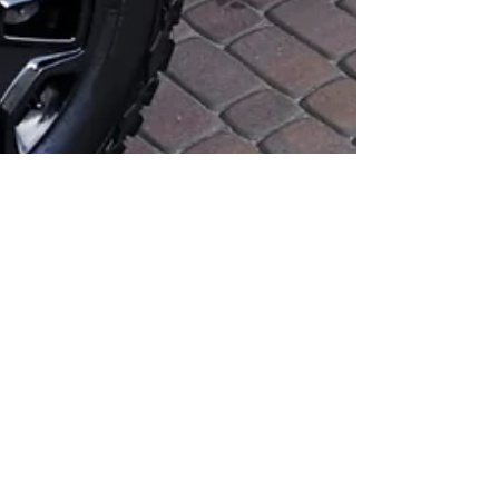
16 kwi 2024
2 minut(y) czytania
Jak ochronić samochód przed
Słońcem? Przygotowanie auta