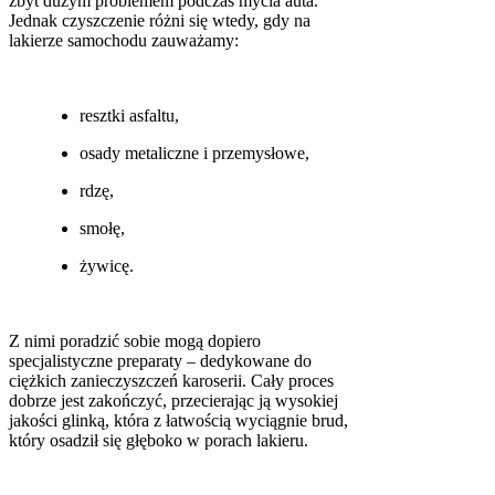
zbyt dużym problemem podczas mycia auta.
Jednak czyszczenie różni się wtedy, gdy na
lakierze samochodu zauważamy:
resztki asfaltu,
osady metaliczne i przemysłowe,
rdzę,
smołę,
żywicę.
Z nimi poradzić sobie mogą dopiero
specjalistyczne preparaty – dedykowane do
ciężkich zanieczyszczeń karoserii. Cały proces
dobrze jest zakończyć, przecierając ją wysokiej
jakości glinką, która z łatwością wyciągnie brud,
który osadził się głęboko w porach lakieru.