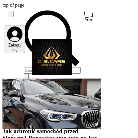
top of page
Zaloguj
się
Post
Szukaj
Wszystkie posty
detailing zimą
Wszystkie posty
Close
Jak ochronić samochód przed
Słońcem? Przygotowanie auta na lato