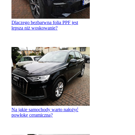
Dlaczego bezbarwna folia PPF jest
lepsza niż woskowanie?
Na jakie samochody warto nałożyć
powłokę ceramiczną?