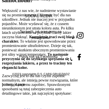
samochodu?
Większość z nas wie, że nadmierne wystawianie
się na promieniowanie UV może być dla nas
SOCIAL MEDIA
szkodliwe. Jednak nie inaczej jest w przypadku
pojazdów. Może wydawać się, że z czasem
nieuniknionym jest utrata koloru auta. Po kilku
Sprawdź, jak pracujemy na
latach użytkowania na przykład czarny lakier
zaczyna blaknąć.
Kompletnie traci swój blask i
Instagramie
charakter.
To właśnie jest spowodowane przez
promieniowanie ultrafioletowe. Dzieje się tak,
ponieważ skutkiem ubocznym promieniowania
jest silny wzrost temperatury.
To następnie
Polub nas na Facebooku
przyczynia się do szybkiego sprężania się i
rozprężania lakieru, a przez to tracimy ten
elegancki kolor.
©2023 copryrights D.S. CARS GRUDZIĄDZ
Zazwyczaj jest to dla nas czymś zupełnie
normalnym, ale istnieją pewne rozwiązania, które
bottom of page
pomogą nam temu zapobiec. Sprawdzonymi
sposobami są tutaj zabezpieczenia auto
detailingowe takie, jak najczęściej spotykane: