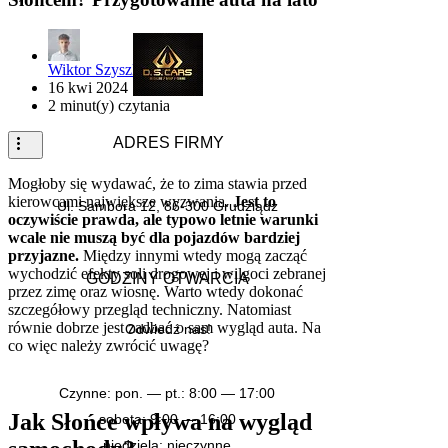
Wiktor Szyszkowski
16 kwi 2024
2 minut(y) czytania
ADRES FIRMY
Mogłoby się wydawać, że to zima stawia przed
kierowcami największe wyzwania.
Jest to
Ul. Sambora 12, 86-300 Grudziądz
oczywiście prawda, ale typowo letnie warunki
wcale nie muszą być dla pojazdów bardziej
przyjazne.
Między innymi wtedy mogą zacząć
wychodzić efekty soli drogowej i wilgoci zebranej
GODZINY OTWARCIA
przez zimę oraz wiosnę. Warto wtedy dokonać
szczegółowy przegląd techniczny. Natomiast
równie dobrze jest zadbać o sam wygląd auta. Na
Odwiedź nas!
co więc należy zwrócić uwagę?
Czynne: pon. — pt.: 8:00 — 17:00
Jak Słońce wpływa na wygląd
sobota: 9:00 — 16:00
niedziela: nieczynne