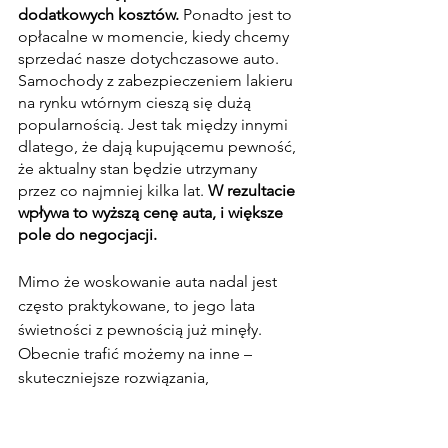
dodatkowych kosztów.
 Ponadto jest to 
opłacalne w momencie, kiedy chcemy 
sprzedać nasze dotychczasowe auto. 
Samochody z zabezpieczeniem lakieru 
na rynku wtórnym cieszą się dużą 
popularnością. Jest tak między innymi 
dlatego, że dają kupującemu pewność, 
że aktualny stan będzie utrzymany 
przez co najmniej kilka lat. 
W rezultacie 
wpływa to wyższą cenę auta, i większe 
pole do negocjacji.
Mimo że woskowanie auta nadal jest 
często praktykowane, to jego lata 
świetności z pewnością już minęły. 
Obecnie trafić możemy na inne – 
skuteczniejsze rozwiązania, 
pozwalające na ochronę samochodu, 
takie jak właśnie powłoka ochronna 