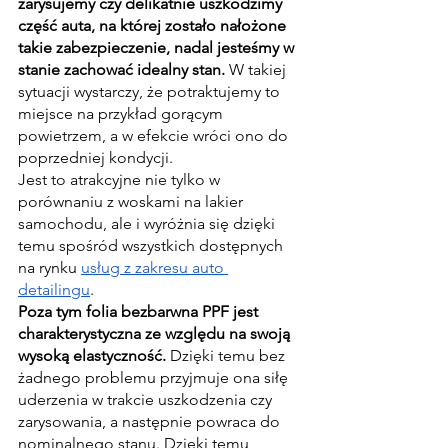
zarysujemy czy delikatnie uszkodzimy 
część auta, na której zostało nałożone 
takie zabezpieczenie, nadal jesteśmy w 
stanie zachować idealny stan.
 W takiej 
sytuacji wystarczy, że potraktujemy to 
miejsce na przykład gorącym 
powietrzem, a w efekcie wróci ono do 
poprzedniej kondycji.
Jest to atrakcyjne nie tylko w 
porównaniu z woskami na lakier 
samochodu, ale i wyróżnia się dzięki 
temu spośród wszystkich dostępnych 
na rynku 
usług z zakresu auto 
detailingu
.
Poza tym folia bezbarwna PPF jest 
charakterystyczna ze względu na swoją 
wysoką elastyczność.
 Dzięki temu bez 
żadnego problemu przyjmuje ona siłę 
uderzenia w trakcie uszkodzenia czy 
zarysowania, a następnie powraca do 
nominalnego stanu. Dzięki temu