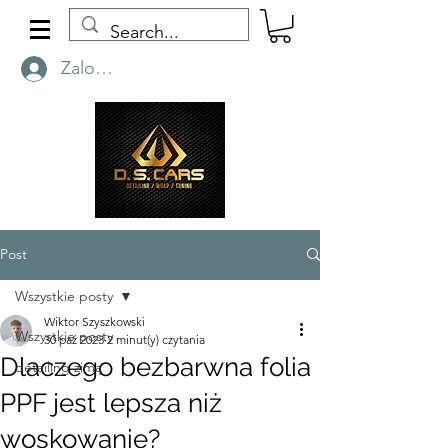
Zaloguj się
Post
Wszystkie posty
Wiktor Szyszkowski
Wszystkie posty
30 paź 2023
2 minut(y) czytania
Dlaczego bezbarwna folia
detailing zimą
PPF jest lepsza niż
woskowanie?