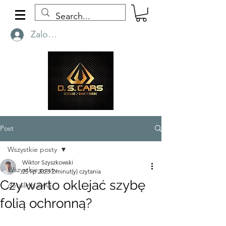
Zaloguj się
Post
Wszystkie posty
Wiktor Szyszkowski
Wszystkie posty
25 lip 2023
2 minut(y) czytania
Czy warto oklejać szybę
detailing zimą
folią ochronną?