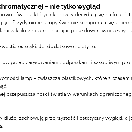
ochromatycznej – nie tylko wygląd
owodów, dla których kierowcy decydują się na folię fot
ygląd. Przydymione lampy świetnie komponują się z ciemn
ami w kolorze czerni, nadając pojazdowi nowoczesny, cz
o kwestia estetyki. Jej dodatkowe zalety to:
orów przed zarysowaniami, odpryskami i szkodliwym pr
wotności lamp – zwłaszcza plastikowych, które z czasem
nąć,
ej przepuszczalności światła w warunkach ograniczoneg
.
y dłużej zachowują przejrzystość i estetyczny wygląd, a 
a.