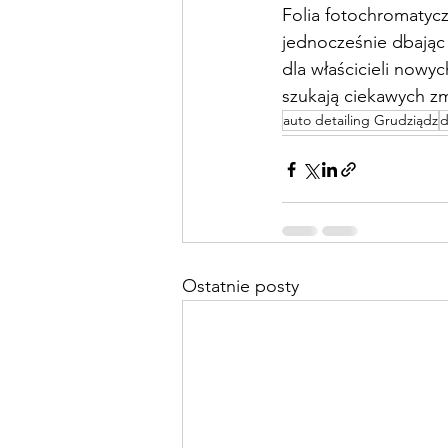
Folia fotochromatycz
jednocześnie dbając
dla właścicieli nowy
szukają ciekawych zm
auto detailing Grudziądz
d
Ostatnie posty