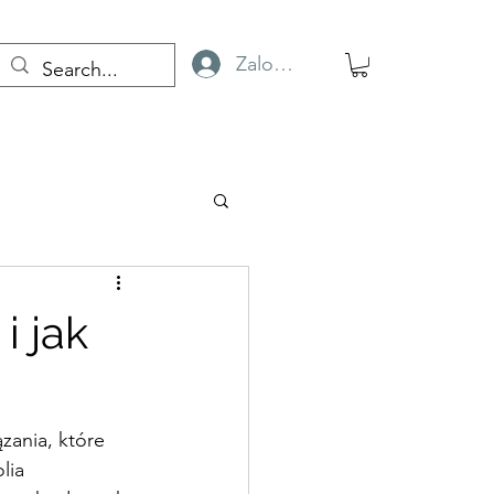
Zaloguj się
i jak
zania, które 
lia 