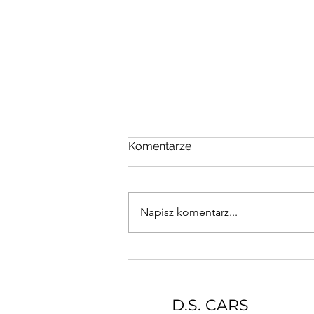
Komentarze
Napisz komentarz...
Prawdziwa innowacja w
auto detailingu, czyli czym
są folie fotochromatyczne?
D.S. CARS