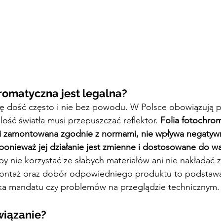
hromatyczna jest legalna?
ię dość często i nie bez powodu. W Polsce obowiązują pr
 ilość światła musi przepuszczać reflektor. 
Folia fotochrom
i i zamontowana zgodnie z normami, nie wpływa negatyw
ponieważ jej działanie jest zmienne i dostosowane do w
by nie korzystać ze słabych materiałów ani nie nakładać 
y montaż oraz dobór odpowiedniego produktu to podstawa
yka mandatu czy problemów na przeglądzie technicznym.
wiązanie?