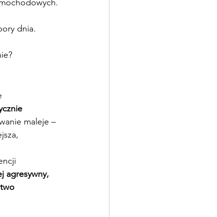
samochodowych. 
ory dnia.
nie?
e 
ycznie 
wanie maleje – 
jsza, 
ncji 
j agresywny, 
stwo 