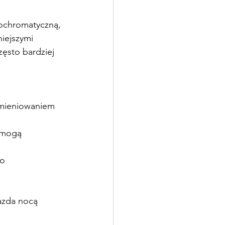
ochromatyczną, 
iejszymi 
ęsto bardziej 
omieniowaniem 
 mogą 
o 
jazda nocą 