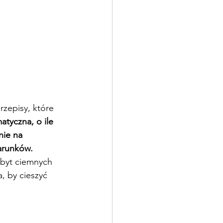
zepisy, które 
atyczna, o ile 
nie na 
arunków.
zbyt ciemnych 
, by cieszyć 