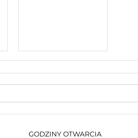
Jak ochronić samochód
przed Słońcem?
Przygotowanie auta na lato
GODZINY OTWARCIA