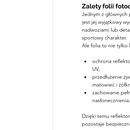
Zalety folii fot
Jednym z głównych p
jest jej wyjątkowy w
nadwoziami lub detal
sportowy charakter.
Ale folia to nie tylk
ochrona reflekt
UV,
przedłużenie ży
matowieć i żółk
zachowanie pełn
nasłonecznienia
Dzięki temu reflektor
pozostaje bezpieczn