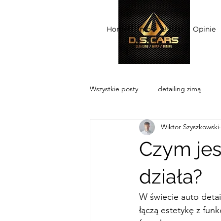
Home
Info
Usługi
Opinie
Wszystkie posty
detailing zimą
Wiktor Szyszkowski
Czym jest
działa?
W świecie auto detai
łączą estetykę z fun