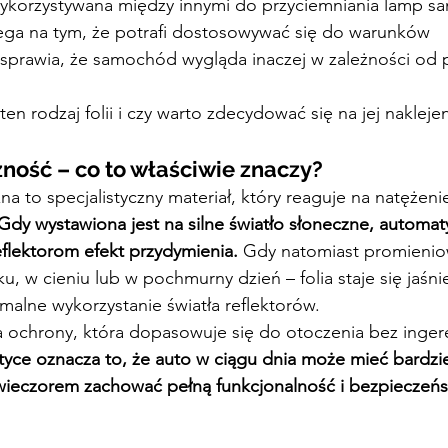
ykorzystywana między innymi do przyciemniania lamp 
ega na tym, że potrafi dostosowywać się do warunków 
sprawia, że samochód wygląda inaczej w zależności od p
ten rodzaj folii i czy warto zdecydować się na jej nakleje
ność – co to właściwie znaczy?
a to specjalistyczny materiał, który reaguje na natężeni
Gdy wystawiona jest na silne światło słoneczne, automat
eflektorom efekt przydymienia.
 Gdy natomiast promienio
, w cieniu lub w pochmurny dzień – folia staje się jaśnie
alne wykorzystanie światła reflektorów.
a ochrony, która dopasowuje się do otoczenia bez ingere
tyce oznacza to, że auto w ciągu dnia może mieć bardzie
wieczorem zachować pełną funkcjonalność i bezpieczeń