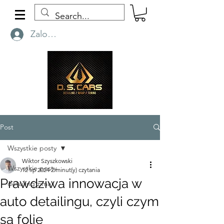
Zaloguj się
Post
Wszystkie posty
Wiktor Szyszkowski
Wszystkie posty
12 lip 2024
2 minut(y) czytania
Prawdziwa innowacja w
detailing zimą
auto detailingu, czyli czym
są folie