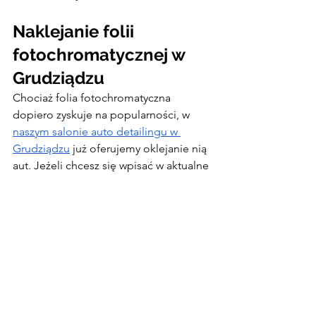
Naklejanie folii 
fotochromatycznej w 
Grudziądzu
Chociaż folia fotochromatyczna 
dopiero zyskuje na popularności, w 
naszym salonie auto detailingu w 
Grudziądzu
 już oferujemy oklejanie nią 
aut. Jeżeli chcesz się wpisać w aktualne 
trendy i postawić na rozwiązanie, które 
łączy w sobie funkcjonalność z 
wyjątkowym wyglądem,
 skontaktuj się z 
nami
!