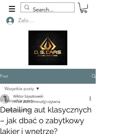
Zaloguj się
Post
Wszystkie posty
Wiktor Szyszkowski
Wszystkie posty
14 lut 2025
2 minut(y) czytania
Detailing aut klasycznych
detailing zimą
– jak dbać o zabytkowy
lakier i wnętrze?