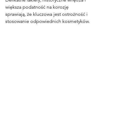
większa podatność na korozję 
sprawiają, że kluczowa jest ostrożność i 
stosowanie odpowiednich kosmetyków.
Jeśli chcesz, aby Twój klasyk przez lata 
zachował swój oryginalny blask, warto 
zainwestować w 
profesjonalne usługi 
detailingowe
.
W D.S. Cars mamy doświadczenie w 
pracy z zabytkowymi pojazdami i 
wiemy, jak odpowiednio zabezpieczyć 
ich lakier, wnętrze oraz podwozie. Jeśli 
chcesz, aby Twój samochód był 
odpowiednio pielęgnowany i wyglądał 
jak w dniu wyjazdu z fabryki, 
skontaktuj 
się z nami
 – zadbamy o każdy detal!