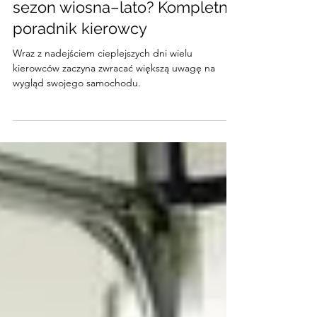
14 kwi
2 minut(y) czytania
Jak przygotować auto na
sezon wiosna–lato? Kompletny
poradnik kierowcy
Wraz z nadejściem cieplejszych dni wielu
kierowców zaczyna zwracać większą uwagę na
wygląd swojego samochodu.