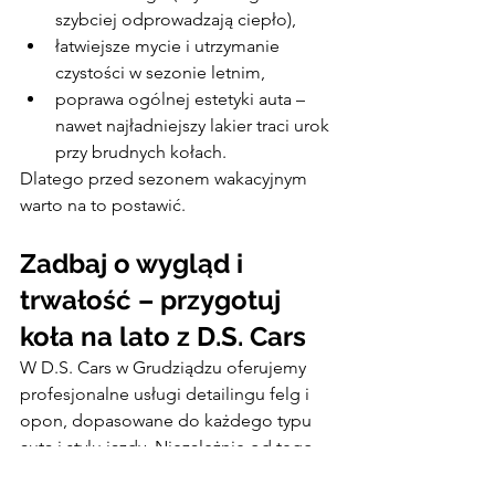
szybciej odprowadzają ciepło),
łatwiejsze mycie i utrzymanie 
czystości w sezonie letnim,
poprawa ogólnej estetyki auta – 
nawet najładniejszy lakier traci urok 
przy brudnych kołach.
Dlatego przed sezonem wakacyjnym 
warto na to postawić.
Zadbaj o wygląd i 
trwałość – przygotuj 
koła na lato z D.S. Cars
W D.S. Cars w Grudziądzu oferujemy 
profesjonalne usługi detailingu felg i 
opon, dopasowane do każdego typu 
auta i stylu jazdy. Niezależnie od tego, 
czy jeździsz sportowym coupe, SUV-em 