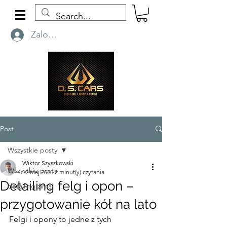
Zaloguj się
Post
Wszystkie posty
Wiktor Szyszkowski
Wszystkie posty
12 maj 2025
2 minut(y) czytania
Detailing felg i opon –
detailing zimą
przygotowanie kół na lato
Felgi i opony to jedne z tych 