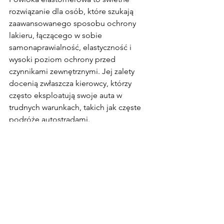
rozwiązanie dla osób, które szukają 
zaawansowanego sposobu ochrony 
lakieru, łączącego w sobie 
samonaprawialność, elastyczność i 
wysoki poziom ochrony przed 
czynnikami zewnętrznymi. Jej zalety 
docenią zwłaszcza kierowcy, którzy 
często eksploatują swoje auta w 
trudnych warunkach, takich jak częste 
podróże autostradami.
Powłoka elastomerowa to innowacyjne 
rozwiązanie, które łączy zalety folii 
ochronnych i powłok ceramicznych, 
oferując unikalną zdolność regeneracji 
drobnych uszkodzeń. 
Jeśli zależy Ci na 
trwałej, niezawodnej ochronie lakieru, 
która jednocześnie ułatwi codzienną 