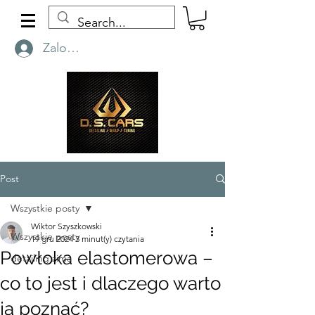
Zaloguj się
Post
Wszystkie posty
Wiktor Szyszkowski
Wszystkie posty
19 gru 2024
3 minut(y) czytania
Powłoka elastomerowa –
detailing zimą
co to jest i dlaczego warto
ją poznać?