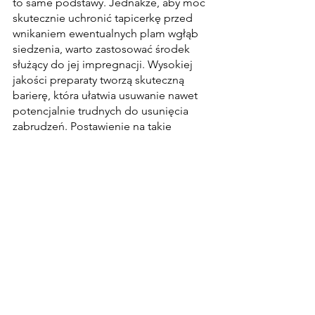
to same podstawy. Jednakże, aby móc 
skutecznie uchronić tapicerkę przed 
wnikaniem ewentualnych plam wgłąb 
siedzenia, warto zastosować środek 
służący do jej impregnacji. Wysokiej 
jakości preparaty tworzą skuteczną 
barierę, która ułatwia usuwanie nawet 
potencjalnie trudnych do usunięcia 
zabrudzeń. Postawienie na takie 
rozwiązanie dodatkowo przedłuży efekt 
renowacji fotela, dzięki czemu 
zdecydowania będzie ona warta swojej 
ceny.
Kiedy tapicerka nie wygląda już jak 
nowa, wymienienie jej wcale nie jest 
konieczne. Zdecydowanie prostszym 
rozwiązaniem jest jej 
renowacja
, która 
skutecznie przywróci jej początkowy 
stan.