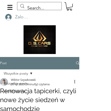
Zaloguj się
Post
Wszystkie posty
Wiktor Szyszkowski
Wszystkie posty
20 lip 2023
2 minut(y) czytania
Renowacja tapicerki, czyli
detailing zimą
nowe życie siedzeń w
samochodzie