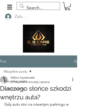
Zaloguj się
Post
Wszystkie posty
Wiktor Szyszkowski
Wszystkie posty
12 maj 2025
2 minut(y) czytania
Dlaczego słońce szkodzi
detailing zimą
wnętrzu auta?
Gdy auto stoi na otwartym parkingu w 